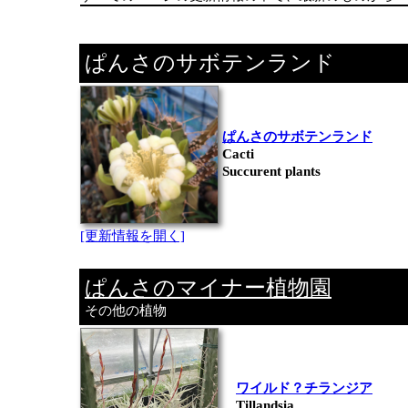
ぱんさのサボテンランド
ぱんさのサボテンランド
Cacti
Succurent plants
[更新情報を開く]
ぱんさのマイナー植物園
その他の植物
ワイルド？チランジア
Tillandsia