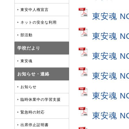
東安中人権宣言
東安魂 N
ネットの安全な利用
東安魂 N
部活動
学校だより
東安魂 N
東安魂
お知らせ・連絡
東安魂 N
お知らせ
東安魂 N
臨時休業中の学習支援
緊急時の対応
東安魂 N
出席停止証明書