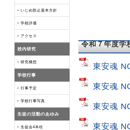
いじめ防止基本方針
学校評価
アクセス
令和７年
校内研究
研究構想
東安魂 N
学校行事
東安魂 N
行事予定
学校行事写真
東安魂 N
生徒の活動のあゆみ
東安魂 N
生徒会4本柱