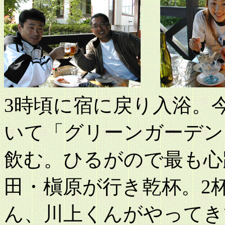
3時頃に宿に戻り入浴。
いて「グリーンガーデン
飲む。ひるがので最も心
田・槇原が行き乾杯。2
ん、川上くんがやってき