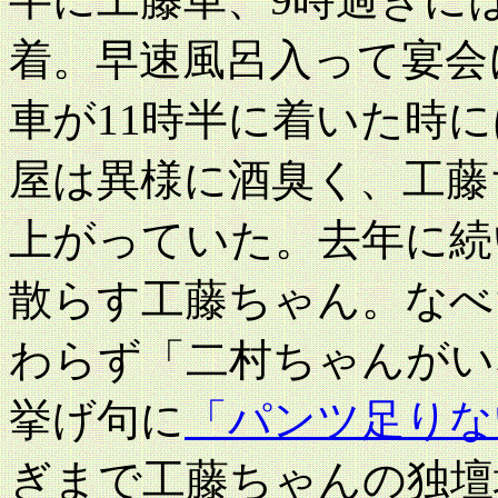
着。早速風呂入って宴会
車が11時半に着いた時
屋は異様に酒臭く、工藤
上がっていた。去年に続
散らす工藤ちゃん。なべ
わらず「二村ちゃんがい
挙げ句に
「パンツ足りな
ぎまで工藤ちゃんの独壇