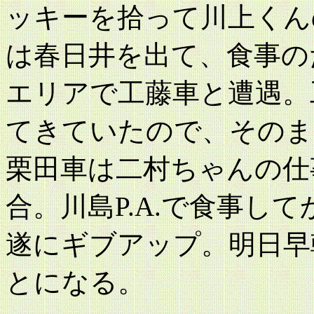
ッキーを拾って川上くん
は春日井を出て、食事の
エリアで工藤車と遭遇。
てきていたので、そのま
栗田車は二村ちゃんの仕
合。川島P.A.で食事し
遂にギブアップ。明日早
とになる。