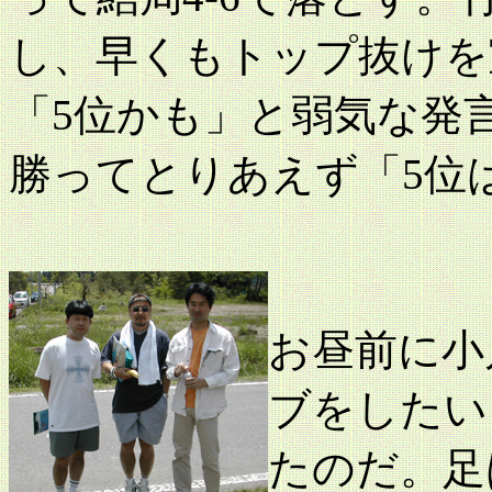
し、早くもトップ抜けを
「5位かも」と弱気な発
勝ってとりあえず「5位
お昼前に小
ブをしたい
たのだ。足