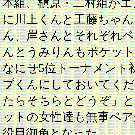
本組、槇原・二村組がエ
に川上くんと工藤ちゃん
ん、岸さんとそれぞれペ
んとうみりんもポケット
なにせ5位トーナメント
プくんにしておいてくだ
たらそちらとどうぞ」と
ットの女性達も無事ペア
役目御免となった。