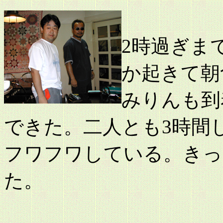
2時過ぎま
か起きて朝
みりんも到
できた。二人とも3時間
フワフワしている。きっ
た。