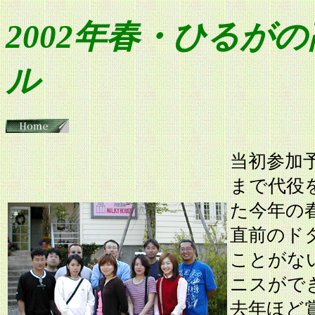
2002年春・ひるが
ル
当初参加
まで代役
た今年の
直前のド
ことがな
ニスがで
去年ほど