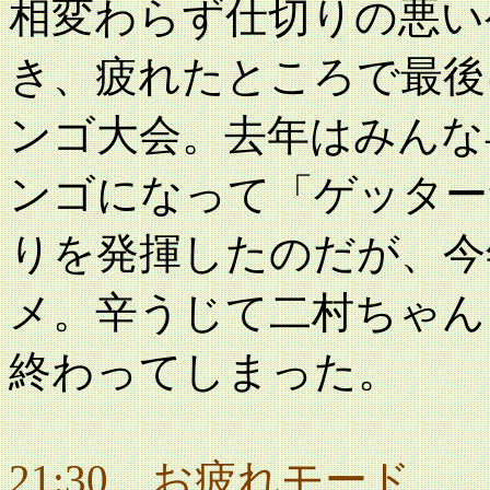
相変わらず仕切りの悪い
き、疲れたところで最後
ンゴ大会。去年はみんな
ンゴになって「ゲッター
りを発揮したのだが、今
メ。辛うじて二村ちゃん
終わってしまった。
21:30 お疲れモード