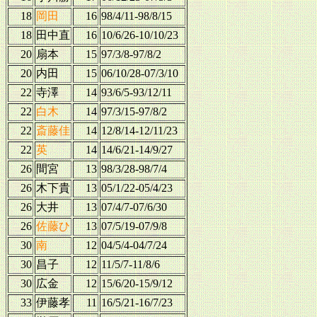
18
岡田
16
98/4/11-98/8/15
18
田中直
16
10/6/26-10/10/23
20
扇本
15
97/3/8-97/8/2
20
内田
15
06/10/28-07/3/10
22
寺澤
14
93/6/5-93/12/11
22
白木
14
97/3/15-97/8/2
22
斎藤佳
14
12/8/14-12/11/23
22
英
14
14/6/21-14/9/27
26
間宮
13
98/3/28-98/7/4
26
木下貴
13
05/1/22-05/4/23
26
大井
13
07/4/7-07/6/30
26
佐藤ひ
13
07/5/19-07/9/8
30
南
12
04/5/4-04/7/24
30
昌子
12
11/5/7-11/8/6
30
広金
12
15/6/20-15/9/12
33
伊藤孝
11
16/5/21-16/7/23