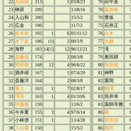
22
高田純
213
1
03/8/23
70
田中直
23
榊原
209
13/8/16
70
坂井裕
24
入山和
200
15/5/2
70
豊坂
25
広金
196
11/7/2
75
石井正
26
鈴木裕
192
1
6
05/11/12
76
白木
27
木下友
186
(1)
2
00/1/9
77
大林
28
海野
183
14[1]
12
96/12/21
77
滝
29
斎藤佳
174
2
08/3/8
79
奥田耕
30
岡田順
168
12
4
96/6/22
80
筒井綾
31
酒井靖
167
1
07/4/29
81
神野
32
斎藤洋
164
2
08/3/8
82
重岡
33
瀧上
163
1
7
02/8/17
83
鶴澤
33
澤田
163
1
4
01/10/6
83
筒井幸
35
伊藤亜
159
13/6/2
83
薬師寺雅
36
今井重
155
3
4
97/6/14
86
南
37
小林啓
151
1
13/4/28
86
筒井佐
38
入山康
150
15/5/2
86
植田