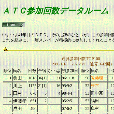
ＡＴＣ参加回数データルーム
いよいよ41年目のＡＴＣ。その足跡のひとつが、この参加回
これを励みに、一層メンバーが積極的に参加してくれること
通算参加回数TOP100
（1986/1/18－2026/8/1・通算1642回
順位
氏名
回数
合宿
ひ・恋
初参加日
順位
氏名
回
栗田
遠藤理
1
1618
36[1]
21
86/1/18
50
1
川上
杉本
2
1175
21[1]
16
95/9/2
52
1
田村
田中亮
3
670
5
4
98/4/4
53
1
伊藤孝
福田
4
651
2
05/2/5
53
1
成田
島村
5
490
07/6/2
55
1