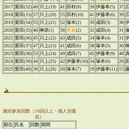
2017
栗田(32)
49
川上(19)
41
田村(9)
39
伊藤孝(5)
37
広
2018
栗田(33)
57
川上(20)
55
田村(10)
41
伊藤孝(6)
39
広
2019
栗田(34)
55
川上(21)
52
塚本(2)
39
成田(3)
38
伊
2020
栗田(35)
46
榊原(1)
36
米倉
(2)
32
成田(4)
31
塚
2021
栗田(36)
45
川上(22)
43
成田(5)
34
塚本(4)
31
伊
2022
栗田(37)
47
川上(23)
41
成田(6)
38
塚本(5)
30
榊
2023
栗田(38)
53
川上(24)
49
成田(7)
45
伊藤孝(9)
40
真
2024
栗田(39)
44
川上(25)
42
伊藤孝(10)
34
塚本(6)
26
国
2025
栗田(40)
36
川上(26)
30
塚本(7)
19
伊藤孝(11)
15
藤
連続参加回数（10回以上・個人別最
高）
順位
氏名
回数
期間