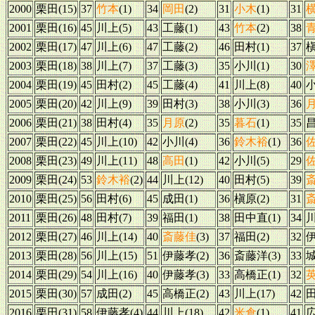
2000
栗田(15)
37
竹本
(1)
34
岡田
(2)
31
小木
(1)
31
2001
栗田(16)
45
川上(5)
43
工藤(1)
43
竹本
(2)
38
2002
栗田(17)
47
川上(6)
47
工藤(2)
46
田村(1)
37
槇
2003
栗田(18)
38
川上(7)
37
工藤(3)
35
小川(1)
30
2004
栗田(19)
45
田村(2)
45
工藤(4)
41
川上(8)
40
小
2005
栗田(20)
42
川上(9)
39
田村(3)
38
小川(3)
36
2006
栗田(21)
38
田村(4)
35
月原
(2)
35
暮石
(1)
35
昌
2007
栗田(22)
45
川上(10)
42
小川(4)
36
鈴木裕
(1)
36
2008
栗田(23)
49
川上(11)
48
高田
(1)
42
小川(5)
29
2009
栗田(24)
53
鈴木裕
(2)
44
川上(12)
40
田村(5)
39
2010
栗田(25)
56
田村(6)
45
成田(1)
36
槇原(2)
31
2011
栗田(26)
48
田村(7)
39
福田(1)
38
田中直(1)
34
川
2012
栗田(27)
46
川上(14)
40
斎藤佳
(3)
37
福田(2)
32
伊
2013
栗田(28)
56
川上(15)
51
伊藤孝(2)
36
斎藤洋(3)
33
城
2014
栗田(29)
54
川上(16)
40
伊藤孝(3)
33
高橋正(1)
32
2015
栗田(30)
57
成田(2)
45
高橋正(2)
43
川上(17)
42
田
2016
栗田(31)
58
伊藤孝(4)
44
川上(18)
42
米倉
(1)
41
広