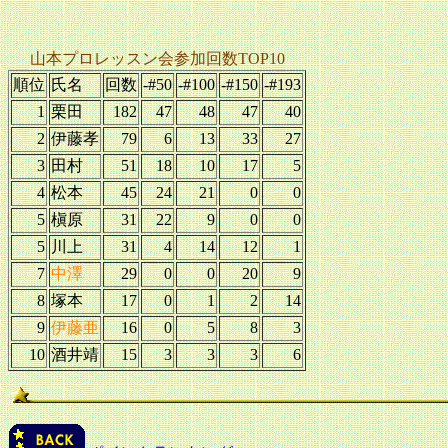
山本プロレッスン会参加回数TOP10
順位
氏名
回数
-#50
-#100
-#150
-#193
1
栗田
182
47
48
47
40
2
伊藤孝
79
6
13
33
27
3
田村
51
18
10
17
5
4
松本
45
24
21
0
0
5
槇原
31
22
9
0
0
5
川上
31
4
14
12
1
7
中澤
29
0
0
20
9
8
塚本
17
0
1
2
14
9
伊藤亜
16
0
5
8
3
10
酒井靖
15
3
3
3
6