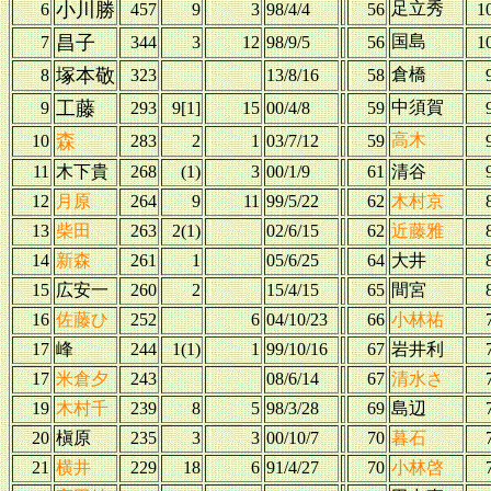
小川勝
足立秀
6
457
9
3
98/4/4
56
1
昌子
国島
7
344
3
12
98/9/5
56
1
塚本敬
倉橋
8
323
13/8/16
58
工藤
中須賀
9
293
9[1]
15
00/4/8
59
森
高木
10
283
2
1
03/7/12
59
11
木下貴
268
(1)
3
00/1/9
61
清谷
12
月原
264
9
11
99/5/22
62
木村京
13
柴田
263
2(1)
02/6/15
62
近藤雅
14
新森
261
1
05/6/25
64
大井
15
広安一
260
2
15/4/15
65
間宮
16
佐藤ひ
252
6
04/10/23
66
小林祐
17
峰
244
1(1)
1
99/10/16
67
岩井利
17
米倉夕
243
08/6/14
67
清水さ
19
木村千
239
8
5
98/3/28
69
島辺
20
槇原
235
3
3
00/10/7
70
暮石
21
横井
229
18
6
91/4/27
70
小林啓