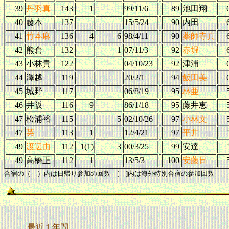
39
丹羽真
143
1
99/11/6
89
池田翔
40
藤本
137
15/5/24
90
内田
41
竹本麻
136
4
6
98/4/11
90
薬師寺真
42
熊倉
132
1
07/11/3
92
赤堀
43
小林貴
122
04/10/23
92
津浦
44
澤越
119
20/2/1
94
飯田美
45
城野
117
06/8/19
95
林亜
46
井阪
116
9
86/1/18
95
藤井恵
47
松浦裕
115
5
02/10/26
97
小林文
47
英
113
1
12/4/21
97
平井
49
渡辺由
112
1(1)
3
00/3/25
99
安達
49
高橋正
112
1
13/5/3
100
安藤日
合宿の（ ）内は日帰り参加の回数 [ ]内は海外特別合宿の参加回数
最近１年間