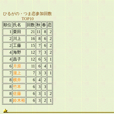
ひるがの・つま恋参加回数
TOP10
順位
氏名
回数
秋
春
恋
1
栗田
21
11
8
2
2
川上
16
8
6
2
2
工藤
15
7
6
2
4
海野
12
7
3
2
4
昌子
12
6
5
1
6
月原
11
6
4
1
7
瀧上
7
3
3
1
8
横井
6
4
2
8
竹本
6
3
3
8
佐藤
6
3
1
2
8
鈴木裕
6
3
2
1