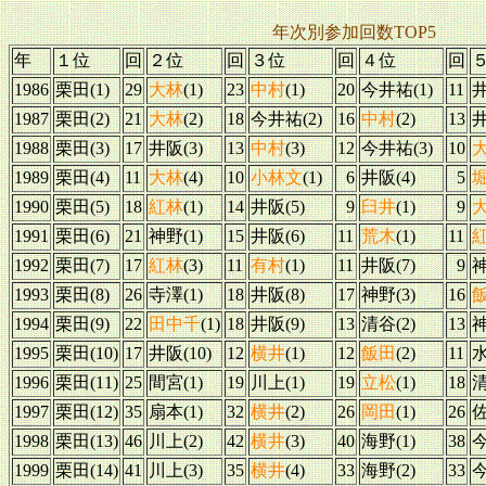
年次別参加回数TOP5
年
１位
回
２位
回
３位
回
４位
回
1986
栗田(1)
29
大林
(1)
23
中村
(1)
20
今井祐(1)
11
井
1987
栗田(2)
21
大林
(2)
18
今井祐(2)
16
中村
(2)
13
井
1988
栗田(3)
17
井阪(3)
13
中村
(3)
12
今井祐(3)
10
1989
栗田(4)
11
大林
(4)
10
小林文
(1)
6
井阪(4)
5
1990
栗田(5)
18
紅林
(1)
14
井阪(5)
9
臼井
(1)
9
1991
栗田(6)
21
神野(1)
15
井阪(6)
11
荒木
(1)
11
1992
栗田(7)
17
紅林
(3)
11
有村
(1)
11
井阪(7)
9
神
1993
栗田(8)
26
寺澤(1)
18
井阪(8)
17
神野(3)
16
1994
栗田(9)
22
田中千
(1)
18
井阪(9)
13
清谷(2)
13
神
1995
栗田(10)
17
井阪(10)
12
横井
(1)
12
飯田
(2)
11
水
1996
栗田(11)
25
間宮(1)
19
川上(1)
19
立松
(1)
18
清
1997
栗田(12)
35
扇本(1)
32
横井
(2)
26
岡田
(1)
26
佐
1998
栗田(13)
46
川上(2)
42
横井
(3)
40
海野(1)
38
今
1999
栗田(14)
41
川上(3)
35
横井
(4)
33
海野(2)
33
今