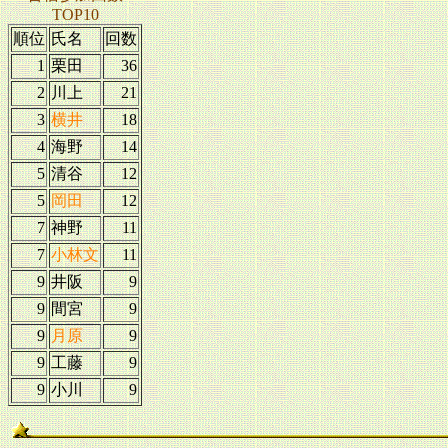
TOP10
順位
氏名
回数
1
栗田
36
2
川上
21
3
横井
18
4
海野
14
5
清谷
12
5
岡田
12
7
神野
11
7
小林文
11
9
井阪
9
9
間宮
9
9
月原
9
9
工藤
9
9
小川
9