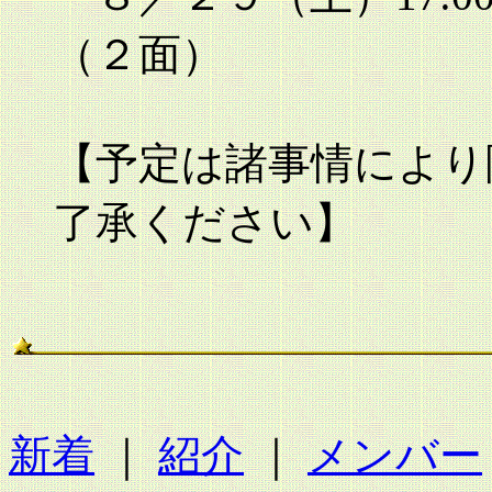
（２面）
【予定は諸事情により
了承ください】
新着
｜
紹介
｜
メンバー