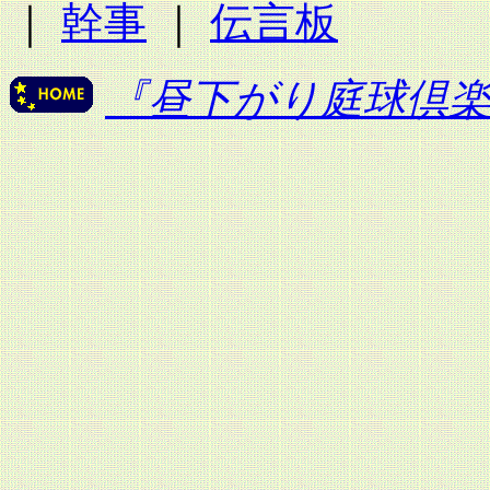
｜
幹事
｜
伝言板
『昼下がり庭球倶