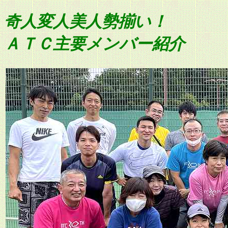
奇人変人美人勢揃い！
ＡＴＣ主要メンバー紹介