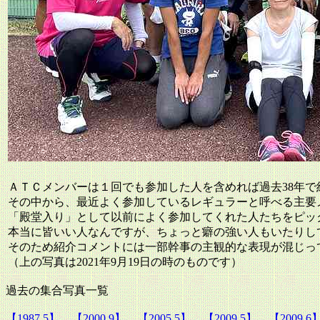
ＡＴＣメンバーは１回でも参加した人を含めれば過去38年で約
その中から、最近よく参加しているレギュラーと呼べる主要
「殿堂入り」として以前によく参加してくれた人たちをピッ
本当に皆いい人なんですが、ちょっと癖の強い人もいたりし
そのため紹介コメントには一部幹事の主観的な表現が混じっ
（上の写真は2021年9月19日の時のものです）
過去の集合写真一覧
【1987.5】
【2000.9】
【2005.5】
【2009.5】
【2009.6