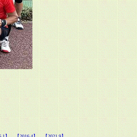
5.1】
【2016.4】
【2021.9】