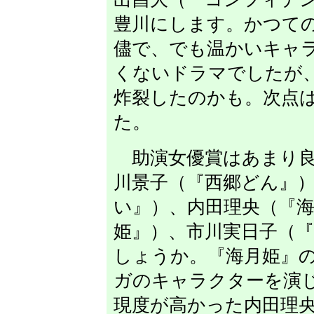
豊川にします。かつて
儘で、でも温かいキャ
くないドラマでしたが
炸裂したのかも。次点
た。
助演女優賞はあまり良
川景子（『西郷どん』
い』）、内田理央（『
姫』）、市川実日子（
しょうか。『海月姫』
ガのキャラクターを演
現度が高かった内田理