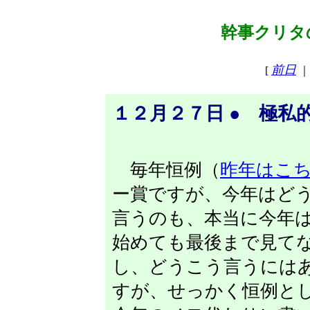
幹事クリタの
前日
[
｜
１２月２７日 ● 極私
毎年恒例（
昨年はこ
ー賞ですが、今年はど
言うのも、本当に今年
始めても最後まで見て
し、どうこう言うには
すが、せっかく恒例と