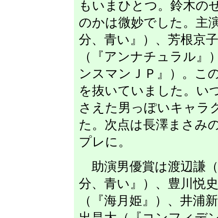
もいまひとつ。鈴木の
のかは微妙でした。主
分、青い』）、芳根京
（『アンナチュラル』
ンスマンＪＰ』）。こ
を抜いていました。い
さえた男っぽいキャラ
た。次点は長澤まさみ
プレに。
助演男優賞は渡辺謙（
分、青い』）、豊川悦
（『海月姫』）、井浦
出昌大（『コンフィデ