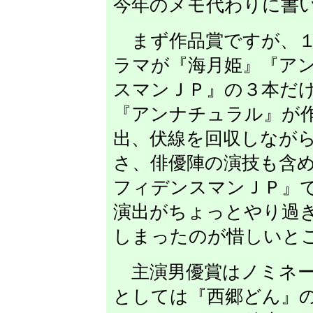
今年のメモ代わりに書
まず作品賞ですが、１
ラマが『海月姫』『ア
スマンＪＰ』の３本だ
『アンナチュラル』が
出、伏線を回収しなが
さ、俳優陣の演技も含
フィデンスマンＪＰ』
演出がちょっとやり過
しまったのが惜しいと
主演男優賞はノミネー
としては『西郷どん』