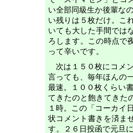
い全部同級生か後輩な
い残りは５枚だけ。こ
いても大した手間では
ろします。この時点で
って辛いです。
次は１５０枚にコメン
言っても、毎年ほんの
最速。１００枚くらい
てきたのと飽きてきた
１時。この「コーカイ
状コメント書きを済ま
す。２６日投函で元旦