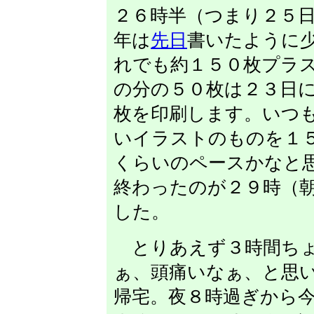
２６時半（つまり２５
年は
先日
書いたように
れでも約１５０枚プラ
の分の５０枚は２３日
枚を印刷します。いつ
いイラストのものを１
くらいのペースかなと
終わったのが２９時（
した。
とりあえず３時間ちょ
ぁ、頭痛いなぁ、と思
帰宅。夜８時過ぎから