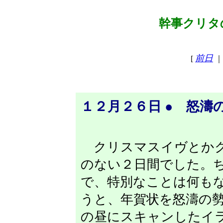
幹事クリタの
前日
[
｜
１２月２６日 ● 怒濤
クリスマスイヴとかク
のない２日間でした。
で、特別なことは何も
うと、年賀状を怒濤の
の昼にスキャンしたイ