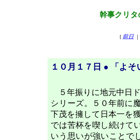
幹事クリタの
前日
[
｜
１０月１７日 ● 「よ
５年振りに地元中日ド
シリーズ。５０年前に
下茂を擁して日本一を
では苦杯を喫し続けて
いう思いが強いことで