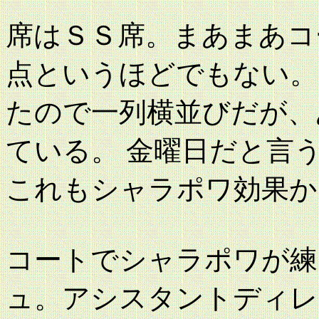
席はＳＳ席。まあまあコ
点というほどでもない。
たので一列横並びだが、
ている。 金曜日だと言
これもシャラポワ効果か
コートでシャラポワが練
ュ。アシスタントディレ