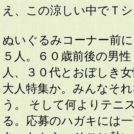
え、この涼しい中でＴシ
ぬいぐるみコーナー前に
５人。６０歳前後の男性
人、３０代とおぼしき女
大人特集か。みんなそれ
う。 そして何よりテニ
る。応募のハガキには一