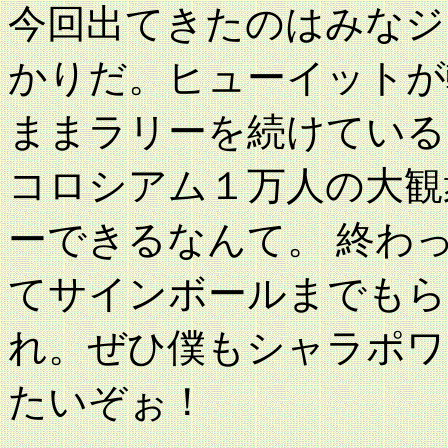
今回出てきたのはみなジ
かりだ。ヒューイットが
ままラリーを続けている
コロシアム１万人の大観
ーできるなんて。 終わ
てサインボールまでもら
れ。ぜひ僕もシャラポワ
たいぞぉ！