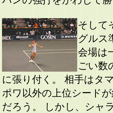
そして
グルス
会場は
ごい数
に張り付く。 相手はタ
ポワ以外の上位シードが
だろう。 しかし、シャ