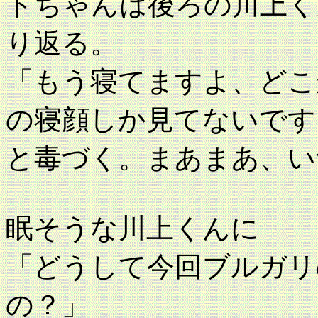
ドちゃんは後ろの川上く
り返る。
「もう寝てますよ、どこ
の寝顔しか見てないです
と毒づく。まあまあ、い
眠そうな川上くんに
「どうして今回ブルガリ
の？」