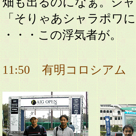
畑も出るのになぁ。シャ
「そりゃあシャラポワに
・・・この浮気者が。
11:50
有明コロシアム