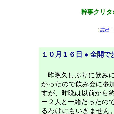
幹事クリタの
前日
[
｜
１０月１６日 ● 全開
昨晩久しぶりに飲みに
かったので飲み会に参
すが、昨晩は以前から
ー２人と一緒だったの
るわけにもいきません