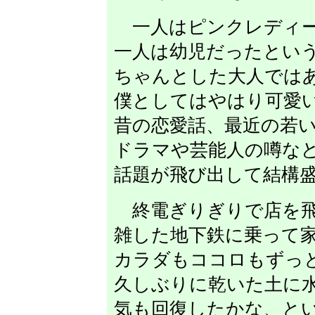
一人はピンクレディー
一人は幼児だったとい
ちゃんとした大人では
僕としてはやはり可愛
昔の恋愛話、最近の若
ドラマや芸能人の噂な
話題が飛び出して結構
終電ぎりぎりで店を飛
雑した地下鉄に乗って
カラダもココロもずっ
久しぶりに乾いた土に
気も回復したかな、と