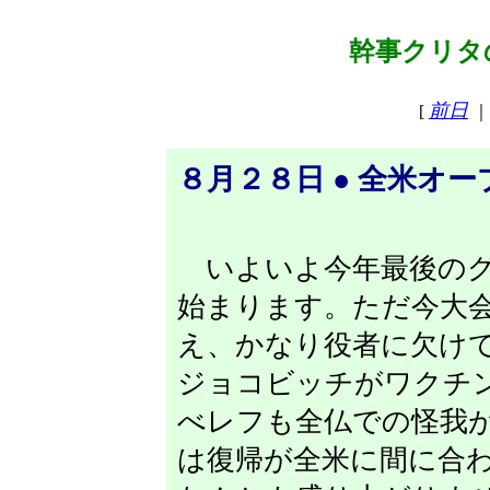
幹事クリタの
前日
[
｜
８月２８日 ● 全米オ
いよいよ今年最後のグ
始まります。ただ今大
え、かなり役者に欠け
ジョコビッチがワクチ
べレフも全仏での怪我
は復帰が全米に間に合