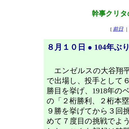
幹事クリタの
前日
[
｜
８月１０日 ● 104年
エンゼルスの大谷翔平
で出場し、投手として６
勝目を挙げ、1918年の
の「２桁勝利、２桁本
９勝を挙げてから３回
めて７度目の挑戦でよ