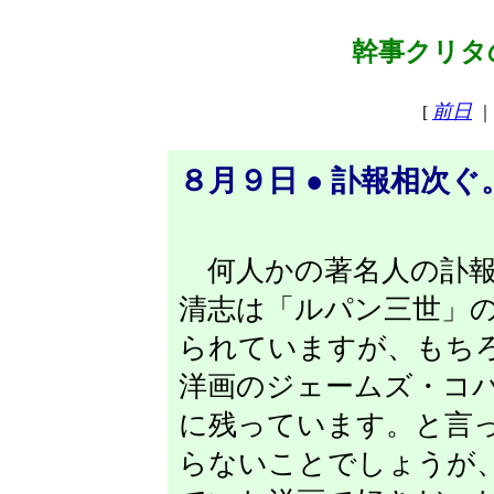
幹事クリタの
前日
[
｜
８月９日 ● 訃報相次ぐ
何人かの著名人の訃報
清志は「ルパン三世」
られていますが、もち
洋画のジェームズ・コ
に残っています。と言
らないことでしょうが