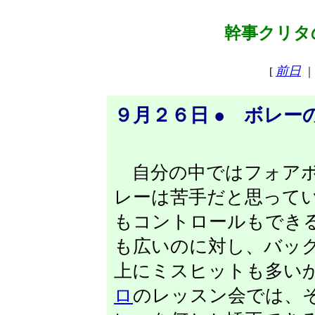
幹事クリタの
前日
[
｜
９月２６日 ● ボレー
自分の中ではフォアボ
レーは苦手だと思って
もコントロールもでき
も広いのに対し、バッ
上にミスヒットも多い
ロ
のレッスン会では、