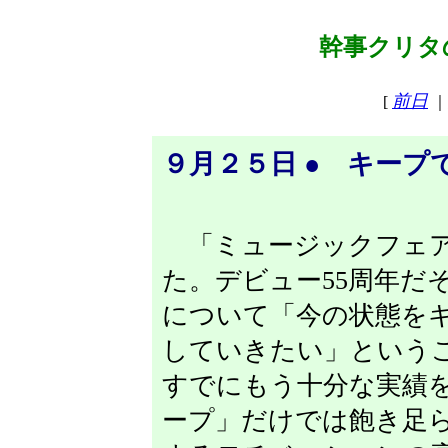
幹事クリタの
前日
[
｜
９月２５日 ● キープ
「ミュージックフェア
た。デビュー55周年だ
について「今の状態を
していきたい」というこ
すでにもう十分な実績
ープ」だけでは飽き足