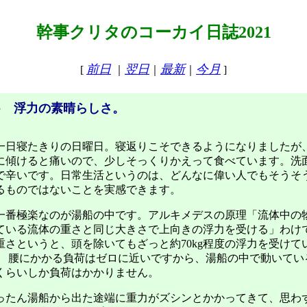
幹事クリタのコーカイ日誌2021
前日
翌日
最新
今月
[
｜
｜
｜
]
● 浮力の素晴らしさ。
日寝たきりの日曜日。寝返りこそできるようになりましたが
に傾けると痛いので、少しそっくりかえって食べています。洗
で辛いです。日常生活というのは、どんなに偉い人でもそうそ
るものではないことを実感できます。
番極楽なのが湯船の中です。アルキメデスの原理「流体中の
ている流体の重さと同じ大きさで上向きの浮力を受ける」わけ
重さというと、頭を除いてもざっと約70kg程度の浮力を受けて
。 腰にかかる負荷はゼロに近いですから、湯船の中で動いてい
くらいしか負荷はかかりません。
たん湯船から出た途端に重力がズシンとかかってきて、思わ