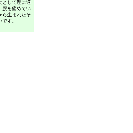
動として理に適
、腰を痛めてい
から生まれたそ
いです。