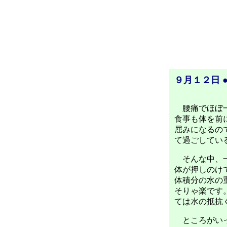
９月１２日 
腰痛でほぼ一
食事も体を前
屈みになるの
て過ごしてい
そんな中、一
体が押しのけ
体積分の水の
そりゃ楽です
ては水の抵抗
ところがいっ