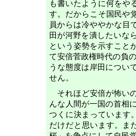
も書いたように何をや
す。だからこそ国民や
員からは冷ややかな目
田が河野を潰したいな
という姿勢を示すこと
て安倍菅政権時代の負
うな態度は岸田につい
せん。
それほど安倍が怖いの
んな人間が一国の首相
つくに決まっています
だけだと思います。ま
桜」を争点にして自民