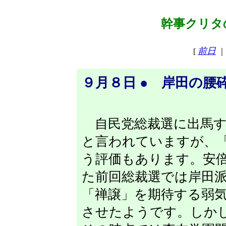
幹事クリタの
前日
[
｜
９月８日 ● 岸田の腰
自民党総裁選に出馬す
と言われていますが、
う評価もあります。安
た前回総裁選では岸田
「禅譲」を期待する弱
させたようです。しか