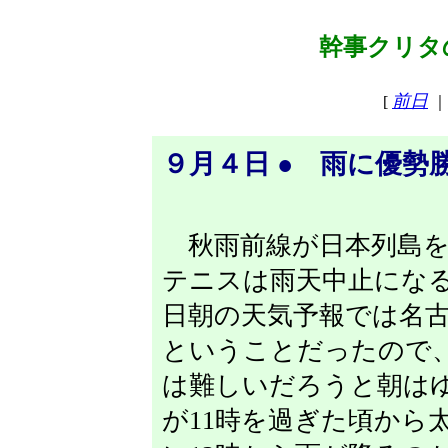
幹事クリタの
前日
[
｜
９月４日 ● 雨に優勢
秋雨前線が日本列島を
テニスは雨天中止にな
日朝の天気予報では名古
ということだったので、
は難しいだろうと朝は
が11時を過ぎた頃から