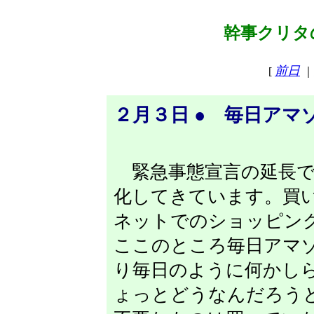
幹事クリタの
前日
[
｜
２月３日 ● 毎日アマ
緊急事態宣言の延長で
化してきています。買
ネットでのショッピン
ここのところ毎日アマ
り毎日のように何かし
ょっとどうなんだろう