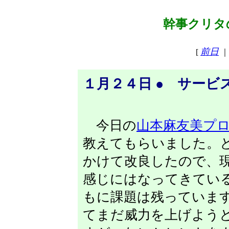
幹事クリタの
前日
[
｜
１月２４日 ● サービ
今日の
山本麻友美プ
教えてもらいました。
かけて改良したので、
感じにはなってきてい
もに課題は残っています
てまだ威力を上げよう