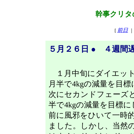
幹事クリタの
前日
[
｜
５月２６日 ● ４週間
１月中旬にダイエット
月半で4kgの減量を目
次にセカンドフェーズ
半で4kgの減量を目標
前に風邪をひいて一時
ました。しかし、当然