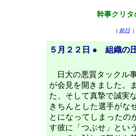
幹事クリタの
前日
[
｜
５月２２日 ● 組織の
日大の悪質タックル事
が会見を開きました。ま
た、そして真摯で誠実
きちんとした選手がな
とになってしまったの
す彼に「つぶせ」とい