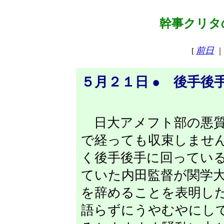
幹事クリタの
前日
[
｜
５月２１日 ● 後手後
日大アメフト部の悪質
で経っても収束しませ
く後手後手に回ってい
ていた内田監督が関学
を辞めることを表明し
語らずにうやむやにし