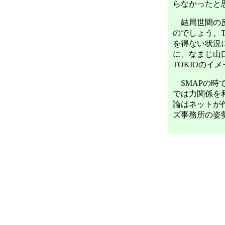
らなかったと
結局世間の反
のでしょう。
を得ない状況
に、なまじ山
TOKIOの
SMAPの時
では力関係を
論はネットが
ズ事務所の姿