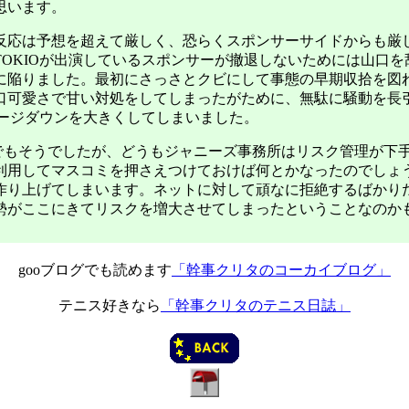
思います。
応は予想を超えて厳しく、恐らくスポンサーサイドからも厳
TOKIOが出演しているスポンサーが撤退しないためには山口を
に陥りました。最初にさっさとクビにして事態の早期収拾を図
口可愛さで甘い対処をしてしまったがために、無駄に騒動を長
イメージダウンを大きくしてしまいました。
でもそうでしたが、どうもジャニーズ事務所はリスク管理が下
利用してマスコミを押さえつけておけば何とかなったのでしょ
作り上げてしまいます。ネットに対して頑なに拒絶するばかり
勢がここにきてリスクを増大させてしまったということなのか
gooブログでも読めます
「幹事クリタのコーカイブログ」
テニス好きなら
「幹事クリタのテニス日誌」