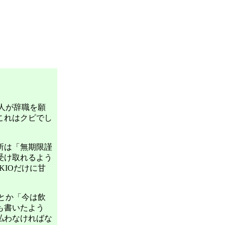
人が辞職を願
これはクビでし
所は「無期限謹
受け取れるよう
IOだけに甘
とか「今は飲
も書いたよう
払わなければな