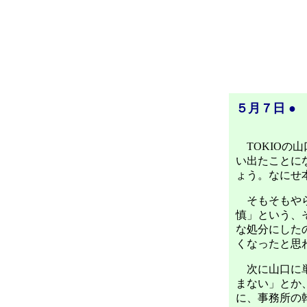
５月７日 ●
TOKIOの
い出たことに
ょう。なにせ
そもそもやら
慎」という、
な処分にした
くなったと思
次に山口に単
まない」とか
に、事務所の