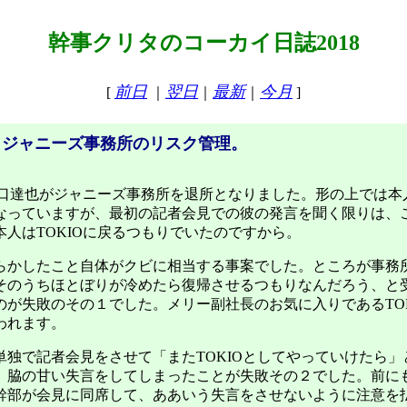
幹事クリタのコーカイ日誌2018
前日
翌日
最新
今月
[
｜
｜
｜
]
 ジャニーズ事務所のリスク管理。
山口達也がジャニーズ事務所を退所となりました。形の上では本
なっていますが、最初の記者会見での彼の発言を聞く限りは、
本人はTOKIOに戻るつもりでいたのですから。
かしたこと自体がクビに相当する事案でした。ところが事務
そのうちほとぼりが冷めたら復帰させるつもりなんだろう、と
のが失敗のその１でした。メリー副社長のお気に入りであるTOK
われます。
独で記者会見をさせて「またTOKIOとしてやっていけたら」
、脇の甘い失言をしてしまったことが失敗その２でした。前に
幹部が会見に同席して、ああいう失言をさせないように注意を