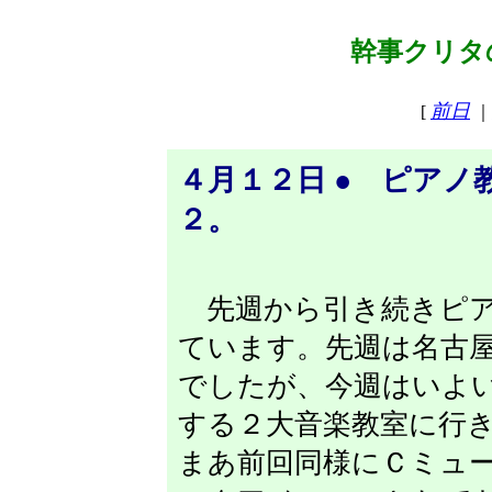
幹事クリタの
前日
[
｜
４月１２日 ● ピア
２。
先週から引き続きピア
ています。先週は名古
でしたが、今週はいよ
する２大音楽教室に行
まあ前回同様にＣミュ