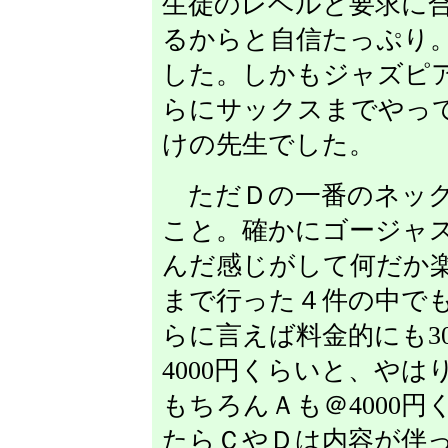
生徒のレベルと要求に
るからと自信たっぷり
した。しかもジャズピ
らにサックスまでやっ
けの先生でした。
ただＤの一番のネック
こと。確かにゴージャ
んだ感じがして何だか
まで行った４件の中で
らに言えば料金的にも30
4000円くらいと、や
もちろんＡも＠4000
たらＣやＤは内容が伴