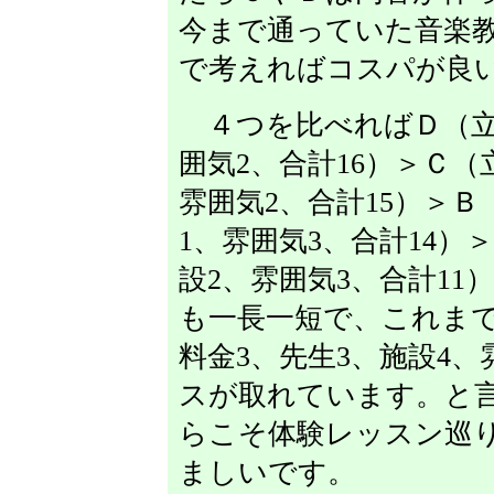
今まで通っていた音楽教
で考えればコスパが良
４つを比べればＤ（立地
囲気2、合計16）＞Ｃ（
雰囲気2、合計15）＞Ｂ
1、雰囲気3、合計14）
設2、雰囲気3、合計1
も一長一短で、これまで
料金3、先生3、施設4、
スが取れています。と
らこそ体験レッスン巡
ましいです。