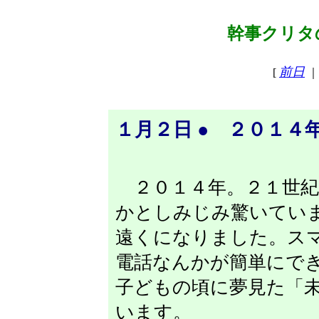
幹事クリタの
前日
[
｜
１月２日 ● ２０１４
２０１４年。２１世紀
かとしみじみ驚いてい
遠くになりました。ス
電話なんかが簡単にで
子どもの頃に夢見た「
います。