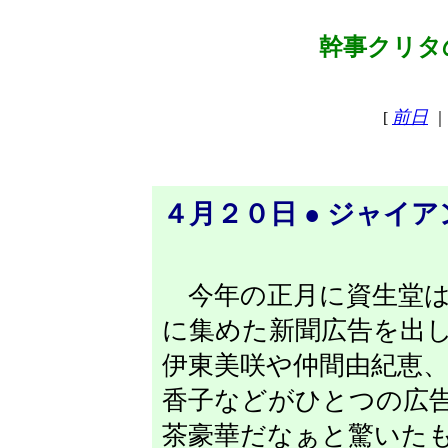
幹事クリタの
前日
[
｜
４月２０日 ● ジャイ
今年の正月に資生堂は
に集めた新聞広告を出
伊東美咲や仲間由紀恵
香子などがひとつの広
茶豪華だなぁと驚いた