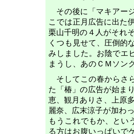
その後に「マキアージ
こでは正月広告に出た
栗山千明の４人がそれ
くつも見せて、圧倒的
みしました。お陰でエ
まうし、あのＣＭソン
そしてこの春からさら
た「椿」の広告が始ま
恵、観月ありさ、上原
麗奈、広末涼子が加わ
もうこれでもか、とい
る方はお腹いっぱいで