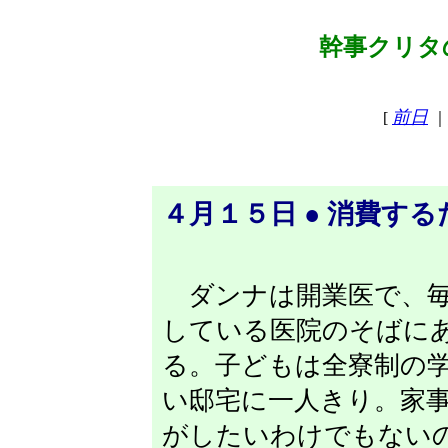
幹事クリタの
前日
[
｜
４月１５日 ● 消費す
ダンナは開業医で、毎
している医院のそばに
る。子どもは全寮制の
い邸宅に一人きり。家
がしたいわけでもない