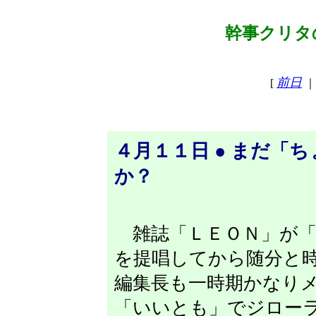
幹事クリタの
前日
[
｜
４月１１日 ● まだ「
か？
雑誌「ＬＥＯＮ」が「
を提唱してから随分と
編集長も一時期かなり
「いいとも」でジロー