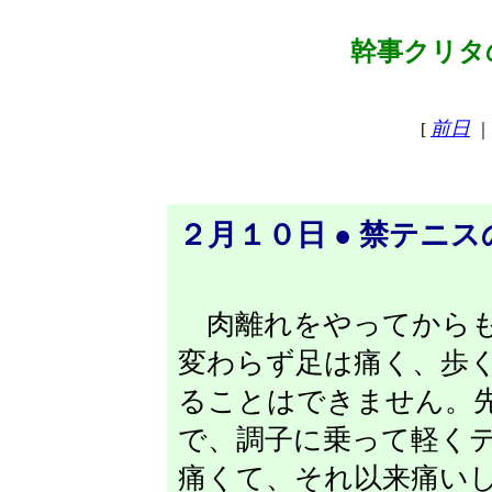
幹事クリタの
前日
[
｜
２月１０日 ● 禁テニ
肉離れをやってからも
変わらず足は痛く、歩
ることはできません。
で、調子に乗って軽く
痛くて、それ以来痛い