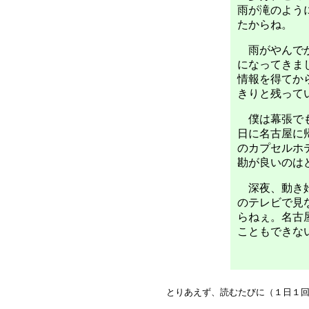
雨が滝のよう
たからね。
雨がやんでか
になってきま
情報を得てか
きりと残って
僕は幕張でも
日に名古屋に
のカプセルホ
勘が良いのは
深夜、動き始
のテレビで見
らねぇ。名古
こともできな
とりあえず、読むたびに（１日１