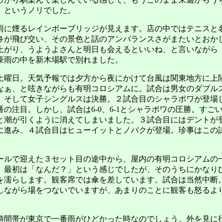
、というノリでした。
に煙るレインボーブリッジが見えます。店の中ではテニスと
弁が飛び交い、その景色と話のアンバランスさがまたいとおかし
上がり、うようよさんと明日も会えるといいね、と言いながら
豪雨の中を新木場駅で別れました。
曜日。天気予報では夕方から夜にかけて台風は関東地方に上
なぁ、と呟きながらも有明コロシアムに。試合は男女のダブル
、そして女子シングルスは決勝。２試合目のシャラポワが登場
の注目。しかし、試合は6-0、6-1とシャラポワの圧勝。すご
と潮が引くように消えてしまいました。３試合目にはデントが
に進み、４試合目はヒューイットとノバクが登場。珍事はこの
ルで迎えた３セット目の途中から、屋内の有明コロシアムの
。最初は「なんだ？」という感じでしたが、そのうちにかなり
を濡らします。観客席では傘を差しています。試合は当然中断
しながら場をつないでいますが、あまりのことに観客も怒るよ
間帯が東京で一番雨がひどかった時なのでしょう。外を見に