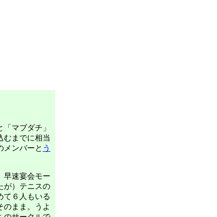
と「マブダチ」
込むまでに相当
のメンバーと
う
、早速宴会モー
たが）テニスの
めて６人もいる
そのまま。うよ
ちのサークルで