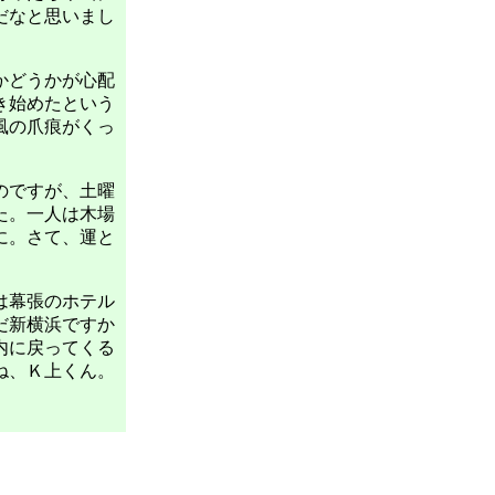
だなと思いまし
かどうかが心配
き始めたという
風の爪痕がくっ
のですが、土曜
た。一人は木場
に。さて、運と
は幕張のホテル
だ新横浜ですか
内に戻ってくる
ね、Ｋ上くん。