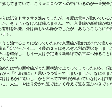
に落ちてきていて、こりゃコロシアムの中にいるのが一番安全
らは試合もサクサク進みましたが、今度は電車が動いている
した。そうじゃなければ帰れません。で、京葉線や新幹線が動
ら有明を出発。外は雨もやみ静かでしたが、あちらこちらに台
います。
う１泊することになっていたので京葉線が動けばそれで良い
帰る予定だったＫ上、Ｋ藤の２人はそれぞれ別の選択をしまし
テルを確保し、もう一人は予定通り新幹線で名古屋へ帰ること
どちらだ？
めたはずの新幹線がまた新横浜で止まってしまったのを、僕
ながら「可哀想に」と思いつつ笑ってしまいました。なにせま
屋ははるかに遠いし、かと言って在来線が動いていなければ都
いし。人生、やはり分かれ道ではよく考えて道を選ぶべきです
回）