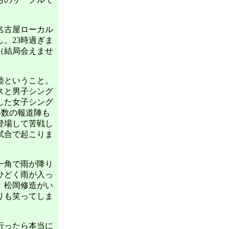
名古屋ローカル
。23時過ぎま
（結局会えませ
陸ということ。
スと男子シング
した女子シング
い数の報道陣も
登場して苦戦し
試合で起こりま
一角で雨が降り
ひどく雨が入っ
。松岡修造がい
りも笑ってしま
行ったら本当に