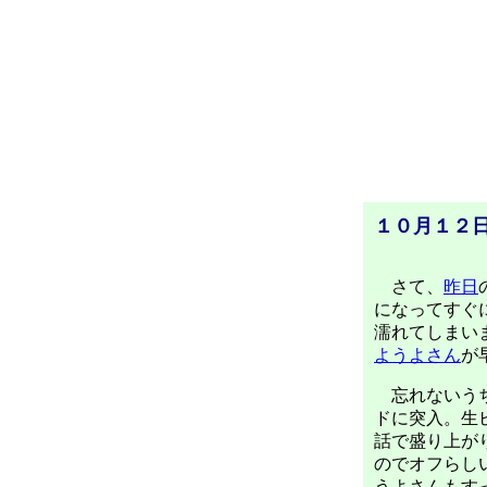
１０月１２日
さて、
昨日
になってすぐ
濡れてしまい
ようよさん
が
忘れないうち
ドに突入。生
話で盛り上が
のでオフらし
うよさんもす