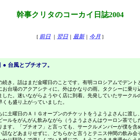
幹事クリタのコーカイ日誌2004
前日
翌日
最新
今月
[
｜
｜
｜
]
 ● 台風とプチオフ。
の続き。話はまだ金曜日のことです。有明コロシアムでデント
にお台場のアクアシティに。外はかなりの雨。タクシーに乗り
ました。迷いながらようやく店に到着。先発していたサークル
早くも盛り上がっていました。
に土曜日のＡＩＧオープンのチケットをうようよさんに渡し
ビールをがんがん飲みながら（うようよさんはウーロン茶でし
ります。「プチオフ」と言っても、サークルメンバーが僕を含
い話などあまりせずに、どちらかと言うとテニス仲間の飲み会
っかり馴染んで楽しんでいる感じで、もうこのまま来週からう