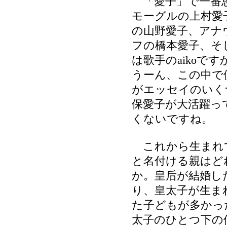
「愛子」で一番
モーグルの上村愛
の山野愛子、アナ
フの橋本愛子、そ
は歌手のaikoで
うーん、この中で
がエッセイのいく
保愛子が大活躍っ
くないですね。
これから生まれ
と名付ける親はど
か。皇后が結婚し
り、皇太子が生ま
た子どもが多かっ
太子のひとつ下の