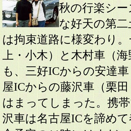
秋の行楽シー
な好天の第二
は拘束道路に様変わり。
上・小木）と木村車（海
も、三好ICからの安達
屋ICからの藤沢車（栗
はまってしまった。携帯
沢車は名古屋ICを諦めて