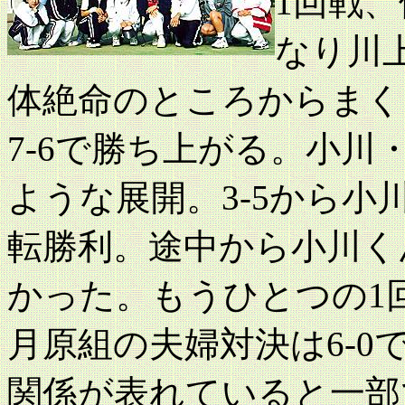
1回戦
なり川上
体絶命のところからまく
7-6で勝ち上がる。小
ような展開。3-5から小
転勝利。途中から小川く
かった。もうひとつの1
月原組の夫婦対決は6-
関係が表れていると一部