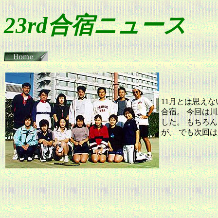
23rd合宿ニュース
11月とは思え
合宿。 今回は
した。 もちろ
が。 でも次回