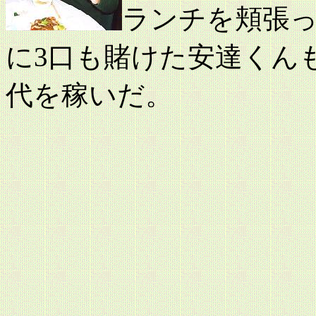
ランチを頬張
に3口も賭けた安達くんも
代を稼いだ。