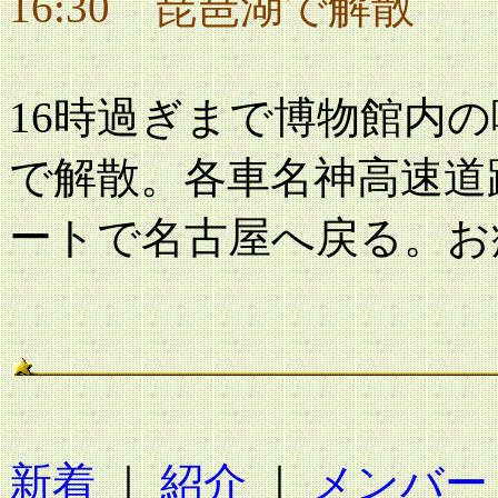
16:30 琵琶湖で解散
16時過ぎまで博物館内
で解散。各車名神高速道
ートで名古屋へ戻る。お
新着
｜
紹介
｜
メンバー