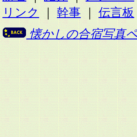
リンク
｜
幹事
｜
伝言板
懐かしの合宿写真