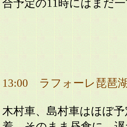
合予定の11時にはまだ
13:00 ラフォーレ琵琶
木村車、島村車はほぼ予定
着。そのまま昼食に。遅