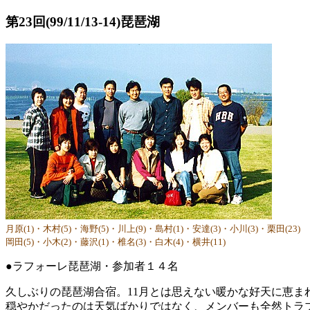
第23回(99/11/13-14)琵琶湖
月原(1)・木村(5)・海野(5)・川上(9)・島村(1)・安達(3)・小川(3)・栗田(23)
岡田(5)・小木(2)・藤沢(1)・椎名(3)・白木(4)・横井(11)
●ラフォーレ琵琶湖・参加者１４名
久しぶりの琵琶湖合宿。11月とは思えない暖かな好天に恵ま
穏やかだったのは天気ばかりではなく、メンバーも全然トラ