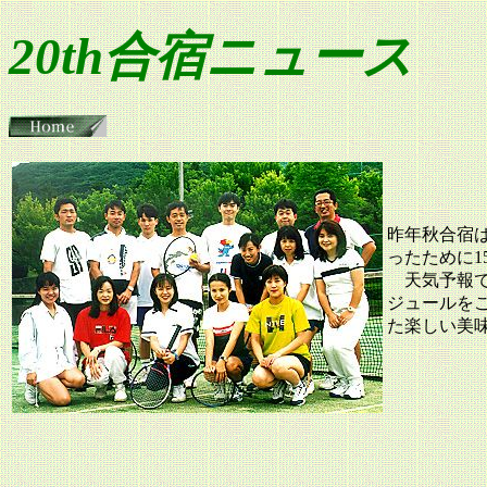
20th合宿ニュース
昨年秋合宿
ったために1
天気予報で
ジュールを
た楽しい美