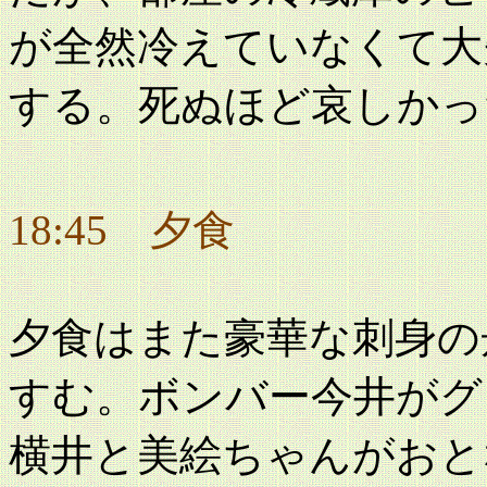
が全然冷えていなくて大
する。死ぬほど哀しかっ
18:45 夕食
夕食はまた豪華な刺身の
すむ。ボンバー今井がグ
横井と美絵ちゃんがおと