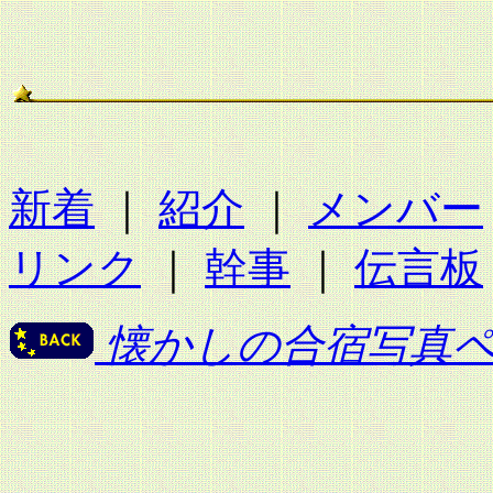
新着
｜
紹介
｜
メンバー
リンク
｜
幹事
｜
伝言板
懐かしの合宿写真