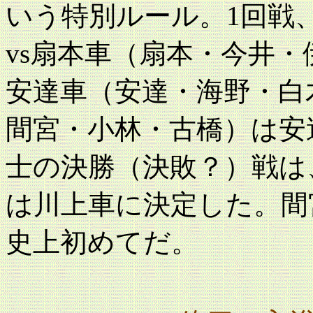
いう特別ルール。1回戦
vs扇本車（扇本・今井
安達車（安達・海野・白
間宮・小林・古橋）は安
士の決勝（決敗？）戦は
は川上車に決定した。間
史上初めてだ。