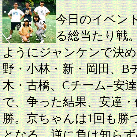
今日のイベン
る総当たり戦
ようにジャンケンで決め
野・小林・新・岡田、B
木・古橋、Cチーム=安
で、争った結果、安達・
勝。京ちゃんは1回も勝
となる。逆に負け知らず