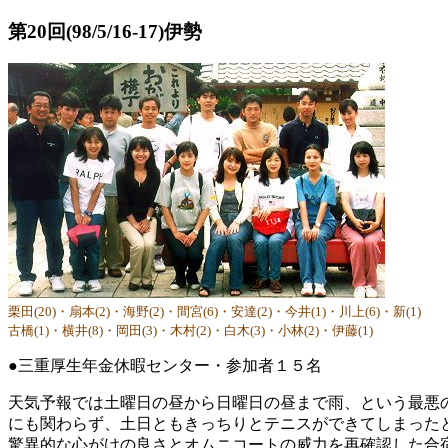
第20回(98/5/16-17)伊勢
栗田(20)・扇本(2)・海野(2)・間宮(6)・安達(2)・今井(1)・川上(6)・新(1)
古橋(1)・横井(8)・岡田(3)・木村(2)・白木(3)・小林(2)・伊藤(1)
●三重厚生年金休暇センター・参加者１５名
天気予報では土曜日の昼から日曜日の昼まで雨、という最悪
にも関わらず、土日ともきっちりとテニスができてしまった
驚異的な心がけの良さとオムニコートの威力を再確認した合