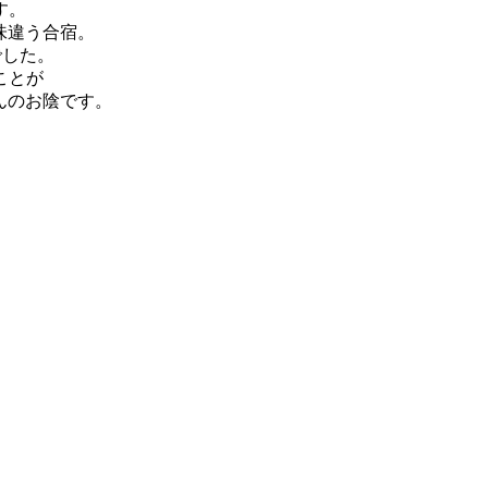
す。
味違う合宿。
でした。
ことが
んのお陰です。