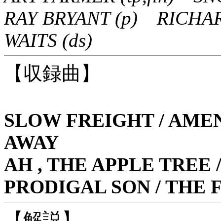
RAY BRYANT (p) RICHA
WAITS (ds)
【収録曲】
SLOW FREIGHT / AMEN 
AWAY
AH , THE APPLE TREE
PRODIGAL SON / THE 
【解説】