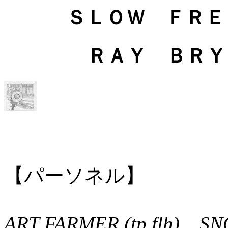
ＳＬＯＷ ＦＲＥ
ＲＡＹ ＢＲＹＡ
【パーソネル】
ART FARMER (tp,flh) SN