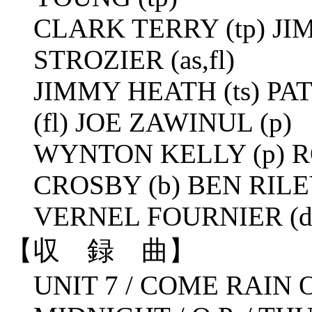
CLARK TERRY (tp) J
STROZIER (as,fl)
JIMMY HEATH (ts) PAT
(fl) JOE ZAWINUL (p)
WYNTON KELLY (p) R
CROSBY (b) BEN RILEY
VERNEL FOURNIER (d
【収 録 曲】
UNIT 7 / COME RAIN 