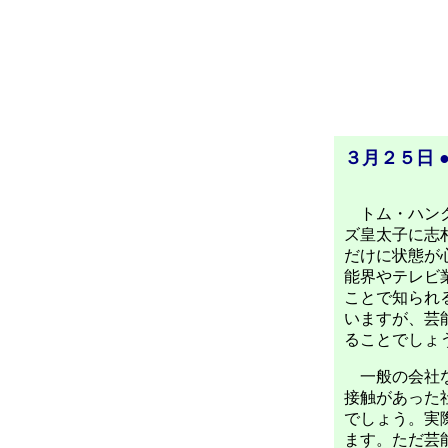
３月２５日 
トム・ハンク
ズ皇太子に志
だけに状態が
能界やテレビ
ことで知られ
いますが、芸
ることでしょ
一般の会社な
接触があった
でしょう。実
ます。ただ芸