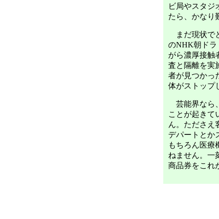
ビ局やスタジ
たら、かなり
まだ現状でど
のNHK朝ド
がら濃厚接触
査と隔離を実
者が見つかっ
体がストップ
芸能界なら、
ことが起きて
ん。たださえ
デパートとか
もちろん医療
ねません。一
商品券をこれ