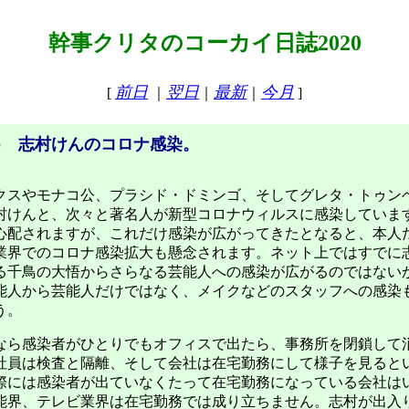
幹事クリタのコーカイ日誌2020
前日
翌日
最新
今月
[
｜
｜
｜
]
● 志村けんのコロナ感染。
スやモナコ公、プラシド・ドミンゴ、そしてグレタ・トゥン
村けんと、次々と著名人が新型コロナウィルスに感染しています
心配されますが、これだけ感染が広がってきたとなると、本人
業界でのコロナ感染拡大も懸念されます。ネット上ではすでに
る千鳥の大悟からさらなる芸能人への感染が広がるのではない
能人から芸能人だけではなく、メイクなどのスタッフへの感染
う。
ら感染者がひとりでもオフィスで出たら、事務所を閉鎖して
社員は検査と隔離、そして会社は在宅勤務にして様子を見ると
際には感染者が出ていなくたって在宅勤務になっている会社は
能界、テレビ業界は在宅勤務では成り立ちません。志村が出入