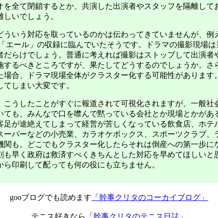
オを全て閉鎖するとか、共演した出演者やスタッフを隔離して
難しいでしょう。
ういう対応を取っているのかは伝わってきていませんが、例
ラ「エール」の収録に臨んでいたそうです。ドラマの撮影現場は
者だらけでしょう。普通に考えれば撮影はストップして出演者
施するべきところですが、果たしてどうするのでしょうか。さ
た場合、ドラマ現場全体がクラスター化する可能性があります
してしまい大変です。
こうしたことがすぐに報道されて可視化されますが、一般社
いても、みんなで口を噤んで黙っている会社とか現場とかがあ
客足が途絶えてしまって経営が苦しくなっている飲食店、ホテ
スーパーなどの小売業、カラオケボックス、スポーツクラブ、
機関も。どこでもクラスター化したらそれは倒産への第一歩に
刻も早く政府は救済すべくきちんとした対応を早めてほしいと
から印刷して配っても何の役にも立ちません。
gooブログでも読めます
「幹事クリタのコーカイブログ」
テニス好きなら
「幹事クリタのテニス日誌」