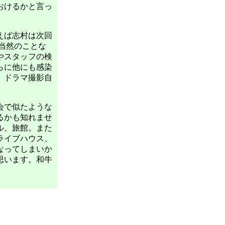
おけるかと言っ
えば志村は次回
当然のことな
やスタッフの検
らに他にも感染
。ドラマ撮影自
会で似たような
るかも知れませ
ル、旅館。また
ライブハウス、
なってしまいか
思います。和牛