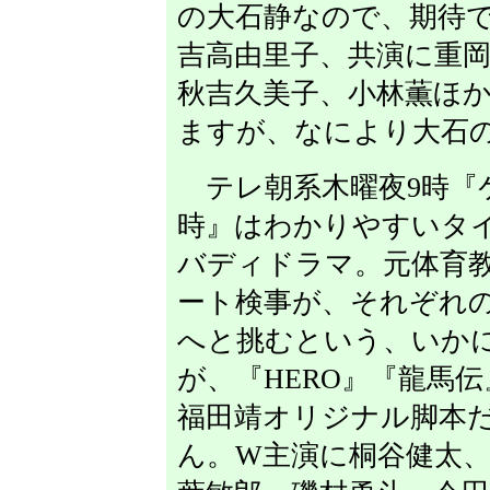
の大石静なので、期待
吉高由里子、共演に重
秋吉久美子、小林薫ほ
ますが、なにより大石
テレ朝系木曜夜9時『ケ
時』はわかりやすいタ
バディドラマ。元体育
ート検事が、それぞれ
へと挑むという、いか
が、『HERO』『龍馬
福田靖オリジナル脚本
ん。W主演に桐谷健太