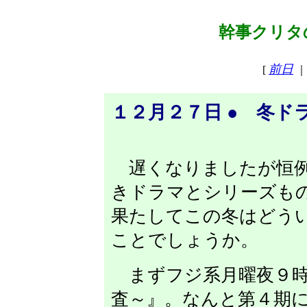
幹事クリタの
前日
[
｜
１２月２７日 ● 冬ド
遅くなりましたが恒例
きドラマとシリーズも
果たしてこの冬はどう
ことでしょうか。
まずフジ系月曜夜９時
査～』。なんと第４期