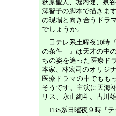
萩原聖人、堀内健、泉
澤智子の脚本で描きま
の現場と向き合うドラ
でしょうか。
日テレ系土曜夜10時『
の条件―』は天才の中
ちの姿を追った医療ド
本家、林宏司のオリジ
医療ドラマの中でもも
そうです。主演に天海
リス、永山絢斗、古川
TBS系日曜夜９時『