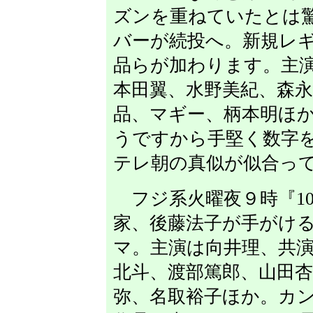
ズンを重ねていたとは
バーが続投へ。新規レ
品らが加わります。主
本田翼、水野美紀、森永
品、マギー、柄本明ほ
うですから手堅く数字
テレ朝の真似が似合っ
フジ系火曜夜９時『1
家、後藤法子が手がけ
マ。主演は向井理、共
北斗、渡部篤郎、山田杏
弥、名取裕子ほか。カ