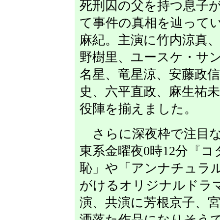
死刑囚の父を持つ息子が
て事件の真相を辿ってい
麻紀。主演に竹内涼真
野樹里、ユースケ・サ
名星、竜星涼、安藤政
史、六平直政、麻生祐
役陣を揃えました。
さらに深夜枠で注目な
東系金曜夜0時12分『
恥」や「アンナチュラ
がけるオリジナルドラ
演、共演に芳根京子、
洒落た作品になりそう