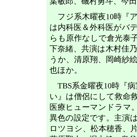
葉敏郎、磯村勇斗、今
フジ系木曜夜10時『ア
は内科医＆外科医がバ
らも原作なしで倉光泰
下奈緒、共演は木村佳
うか、清原翔、岡崎紗
也ほか。
TBS系金曜夜10時『
い』は僧侶にして救命
医療ヒューマンドラマ
異色の設定です。主演
ロツヨシ、松本穂香、