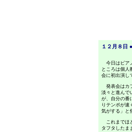
１２月８日 
今日はピアノ
ところは個人
会に初出演し
発表会はカフ
淡々と進んで
が、自分の番
りテンポが速
気がする」と
これまでほと
タフタしたま