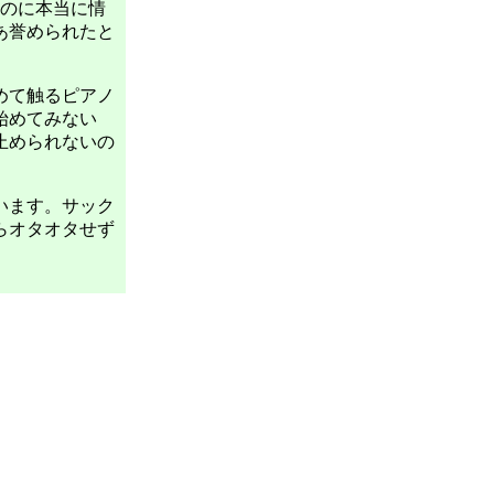
るのに本当に情
あ誉められたと
めて触るピアノ
始めてみない
止められないの
います。サック
らオタオタせず