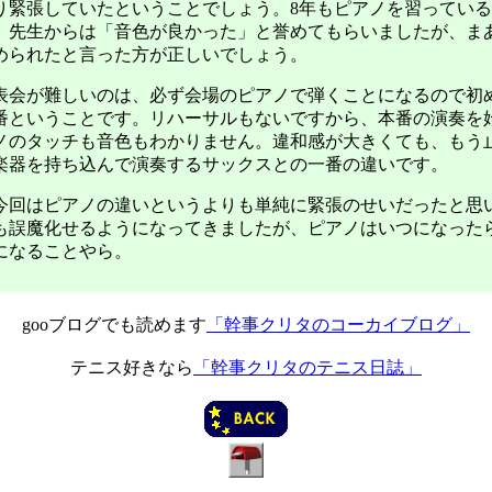
り緊張していたということでしょう。8年もピアノを習ってい
。先生からは「音色が良かった」と誉めてもらいましたが、ま
められたと言った方が正しいでしょう。
会が難しいのは、必ず会場のピアノで弾くことになるので初
番ということです。リハーサルもないですから、本番の演奏を
ノのタッチも音色もわかりません。違和感が大きくても、もう
楽器を持ち込んで演奏するサックスとの一番の違いです。
回はピアノの違いというよりも単純に緊張のせいだったと思
も誤魔化せるようになってきましたが、ピアノはいつになった
になることやら。
gooブログでも読めます
「幹事クリタのコーカイブログ」
テニス好きなら
「幹事クリタのテニス日誌」