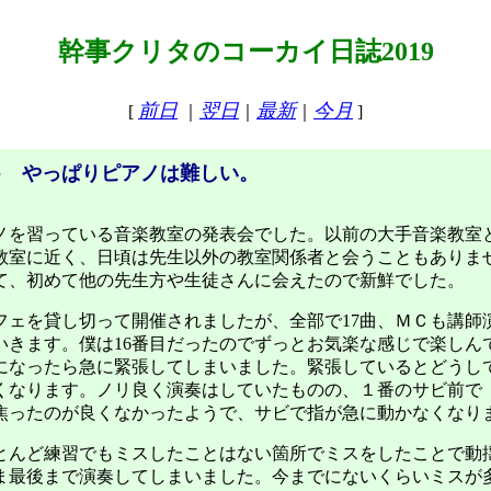
幹事クリタのコーカイ日誌2019
前日
翌日
最新
今月
[
｜
｜
｜
]
● やっぱりピアノは難しい。
を習っている音楽教室の発表会でした。以前の大手音楽教室
教室に近く、日頃は先生以外の教室関係者と会うこともありま
て、初めて他の先生方や生徒さんに会えたので新鮮でした。
ェを貸し切って開催されましたが、全部で17曲、ＭＣも講師
いきます。僕は16番目だったのでずっとお気楽な感じで楽しん
になったら急に緊張してしまいました。緊張しているとどうし
くなります。ノリ良く演奏はしていたものの、１番のサビ前で
焦ったのが良くなかったようで、サビで指が急に動かなくなり
んど練習でもミスしたことはない箇所でミスをしたことで動
ま最後まで演奏してしまいました。今までにないくらいミスが