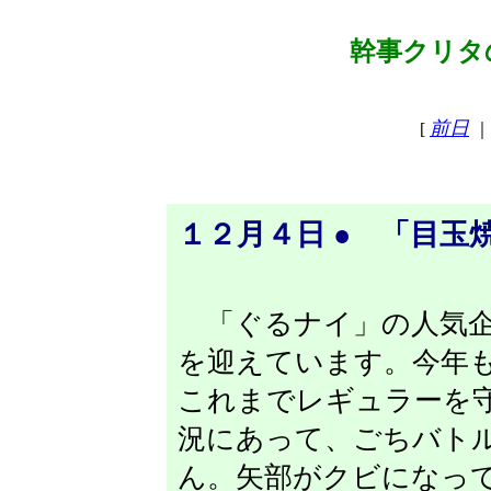
幹事クリタの
前日
[
｜
１２月４日 ● 「目玉
「ぐるナイ」の人気企
を迎えています。今年
これまでレギュラーを
況にあって、ごちバト
ん。矢部がクビになっ