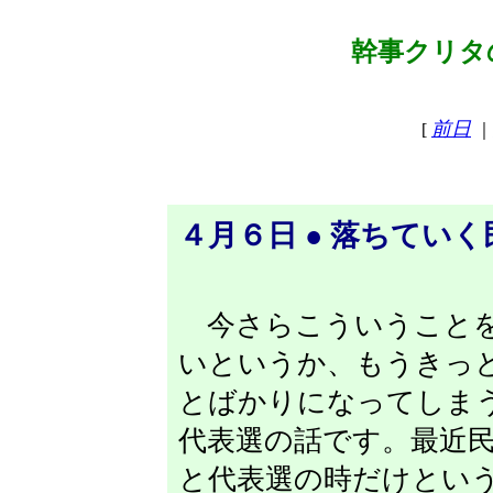
幹事クリタの
前日
[
｜
４月６日 ● 落ちてい
今さらこういうことを
いというか、もうきっ
とばかりになってしま
代表選の話です。最近
と代表選の時だけとい