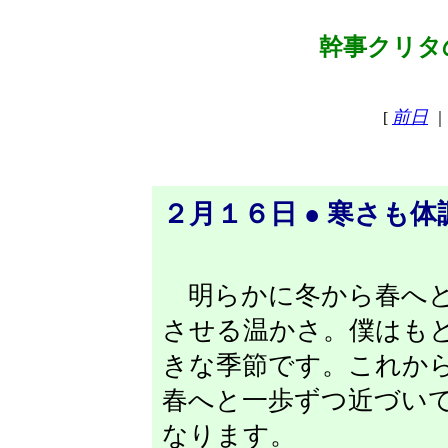
幹事クリタの
前日
[
｜
２月１６日 ● 寒さも
明らかに冬から春へと
させる温かさ。僕はも
きな季節です。これか
春へと一歩ずつ近づい
なります。