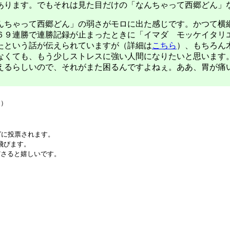
あります。でもそれは見た目だけの「なんちゃって西郷どん」
ちゃって西郷どん」の弱さがモロに出た感じです。かつて横
６９連勝で連勝記録が止まったときに「イマダ モッケイタリ
たという話が伝えられていますが（詳細は
こちら
）、もちろん
なくても、もう少しストレスに強い人間になりたいと思います
えるらしいので、それがまた困るんですよねぇ。ああ、胃が痛
回）
グに投票されます。
飛びます。
ださると嬉しいです。