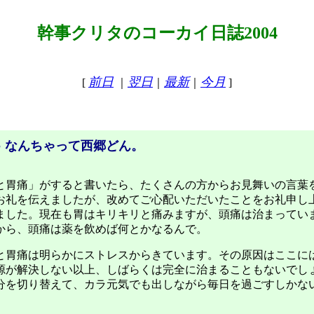
幹事クリタのコーカイ日誌2004
前日
翌日
最新
今月
[
｜
｜
｜
]
● なんちゃって西郷どん。
胃痛」がすると書いたら、たくさんの方からお見舞いの言葉
お礼を伝えましたが、改めてご心配いただいたことをお礼申し
ました。現在も胃はキリキリと痛みますが、頭痛は治まってい
から、頭痛は薬を飲めば何とかなるんで。
胃痛は明らかにストレスからきています。その原因はここに
源が解決しない以上、しばらくは完全に治まることもないでし
分を切り替えて、カラ元気でも出しながら毎日を過ごすしかな