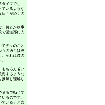
るタイプでし
っているような
な日々が続くの
で、何とか物事
校で柔道部に入
いて少々のこと
少々の過ちは許
く、それは僕の
た。
。もちろん若い
後悔するような
を推量し理解し
でまるで動じて
ているのです。
いている」と言