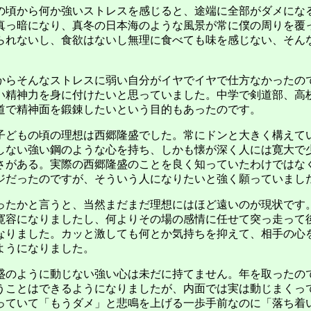
頃から何か強いストレスを感じると、途端に全部がダメにな
真っ暗になり、真冬の日本海のような風景が常に僕の周りを覆
られないし、食欲はないし無理に食べても味を感じない、そん
らそんなストレスに弱い自分がイヤでイヤで仕方なかったの
い精神力を身に付けたいと思っていました。中学で剣道部、高
道で精神面を鍛錬したいという目的もあったのです。
どもの頃の理想は西郷隆盛でした。常にドンと大きく構えて
しない強い鋼のような心を持ち、しかも懐が深く人には寛大で
さがある。実際の西郷隆盛のことを良く知っていたわけではな
ジだったのですが、そういう人になりたいと強く願っていまし
たかと言うと、当然まだまだ理想にはほど遠いのが現状です
寛容になりましたし、何よりその場の感情に任せて突っ走って
なりました。カッと激しても何とか気持ちを抑えて、相手の心
ようになりました。
のように動じない強い心は未だに持てません。年を取ったの
うことはできるようになりましたが、内面では実は動じまくっ
っていて「もうダメ」と悲鳴を上げる一歩手前なのに「落ち着