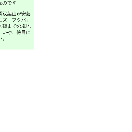
なのです。
綱双葉山が安芸
エズ フタバ」
木鶏までの境地
。いや、傍目に
い。