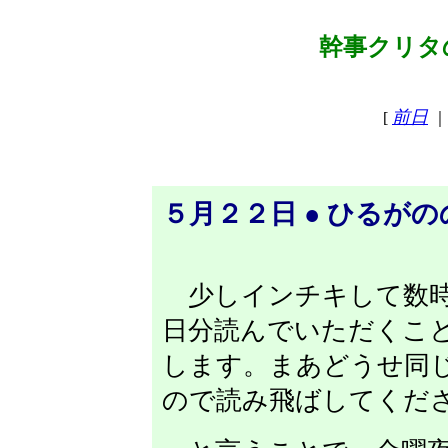
幹事クリタの
前日
[
｜
５月２２日 ● ひるが
少しインチキして数時
日分読んでいただくこ
します。まあどうせ同
ので読み飛ばしてくだ