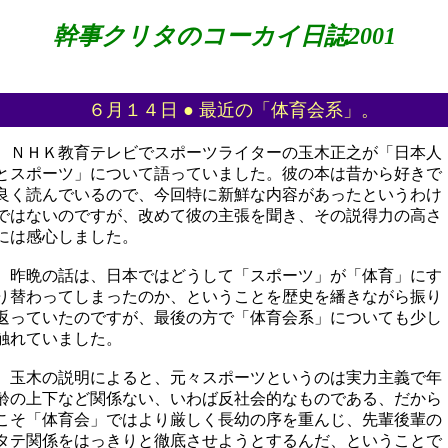
幹事クリタのコーカイ日誌2001
６月１４日 ● 最近の「体育会系」。
ＮＨＫ教育テレビでスポーツライターの玉木正之が「日本人
とスポーツ」について語っていました。彼の本は昔から好きで
良く読んでいるので、今回特に新鮮な内容があったというわけ
ではないのですが、改めて彼の主張を聞き、その説得力の高さ
には感心しました。
昨晩の話は、日本ではどうして「スポーツ」が「体育」にす
り替わってしまったのか、ということを歴史を繙きながら振り
返っていたのですが、最後の方で「体育会系」についても少し
触れていました。
玉木の説明によると、元々スポーツというのは実力主義で年
齢の上下など関係ない、いわば反社会的なものである、だから
こそ「体育会」ではより厳しく長幼の序を重んじ、先輩後輩の
タテ関係をはっきりと徹底させようとするんだ、ということで