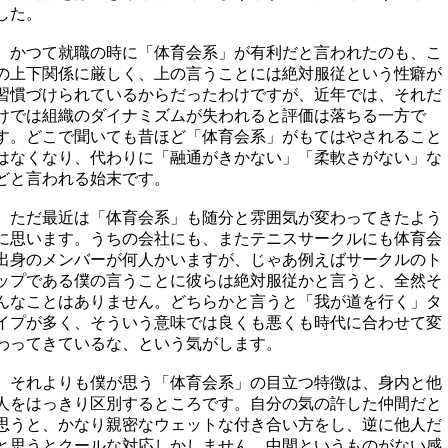
した。
かつて就職の時に「体育会系」が有利だと言われたのも、こ
の上下関係に厳しく、上の言うことには絶対服従という性癖が
習慣づけられているからだったわけですが、近年では、それだ
けでは組織のダイナミズムが失われると評価は落ちる一方で
す。どこで聞いても昔ほど「体育会系」がもてはやされること
はなくなり、代わりに「融通がきかない」「柔軟さがない」な
どと言われる始末です。
ただ最近は「体育会系」も随分と雰囲気が変わってきたよう
に思います。うちの会社にも、またテニスサークルにも体育会
出身のメンバーが何人かいますが、じゃあ例えばサークルのト
ップである僕の言うことに彼らは絶対服従かと言うと、全然そ
んなことはありません。どちらかと言うと「我が道を行く」タ
イプが多く、そういう意味では良くも悪くも時代に合わせて変
わってきているな、という気がします。
それよりも僕が思う「体育会系」の目立つ特徴は、身内と他
人をはっきり区別するところです。自分の気の許した仲間だと
思うと、かなり親密なウェットな付き合い方をし、逆に他人だ
と思うとクールな対応しかしません。中間というものがない感