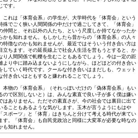
じです。
これは「体育会系」の学生が、大学時代を「体育会」という
特殊でごく狭い人間関係の中だけで過ごしてきて、「体育会」
の仲間と、それ以外の人たち、という尺度しか持てなかったか
らかも知れません。もしかしたら昔からの「体育会系」の人々
の特徴なのかも知れませんが、最近ではそういう付き合い方は
目立ちます。その延長線上で社会人生活を営もうとすると、か
なり人間関係で軋轢を生むこともあるでしょう。今は一定の距
離より中に踏み込まないようにしながら、ほどほどの付き合い
をしていく時代です。クールな付き合いはまだしも、ウェット
な付き合いはともすると嫌われることでしょう。
本物の「体育会系」（それっぽいだけの「偽体育会系」もい
るので区別しないと）は、みんな素直で良い子が多く僕は嫌い
ではありません。ただその素直さが、今の社会では裏目に出て
いることもあるような気がします。玉木が言うようにもはや
「スポーツ」と「体育」はきちんと分けて考える時代が来てい
ます。「体育会」も自民党政治と同様に大変革が必要な時なの
かも知れません。