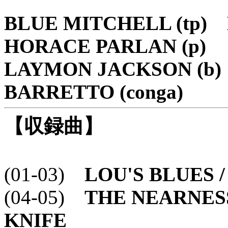
BLUE MITCHELL (tp)
HORACE PARLAN (p)
LAYMON JACKSON (b)
BARRETTO (conga)
【収録曲】
(01-03)
LOU'S BLUES /
(04-05)
THE NEARNESS
KNIFE