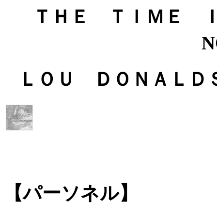
ＴＨＥ ＴＩＭＥ Ｉ
N
ＬＯＵ ＤＯＮＡＬＤＳＯＮ 
【パーソネル】